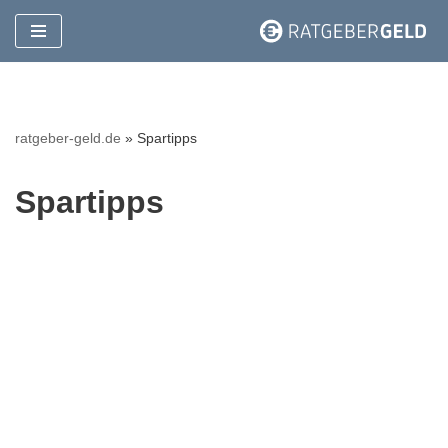
Zum
Inhalt
springen
ratgeber-geld.de
»
Spartipps
Spartipps